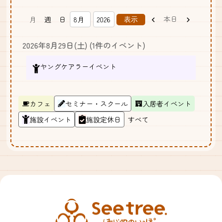
前
次
本日
月
週
日
月
年
へ
へ
2026年8月29日(土)
(1件のイベント)
ヤングケアラーイベント
カ
カフェ
セミナー・スクール
入居者イベント
テ
施設イベント
施設定休日
すべて
ゴ
リ
ー