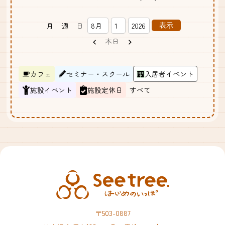
月
週
日
月
日
年
前
次
本日
へ
へ
カ
カフェ
セミナー・スクール
入居者イベント
テ
施設イベント
施設定休日
すべて
ゴ
リ
ー
〒503-0887