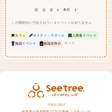
前
次
本日
月
週
日
へ
へ
この期間内に予定されているイベントはありません
カ
カフェ
セミナー・スクール
入居者イベント
テ
すべて
施設イベント
施設定休日
ゴ
リ
ー
〒503-0887
岐阜県大垣市郭町2丁目36番地 二の丸ビル1F