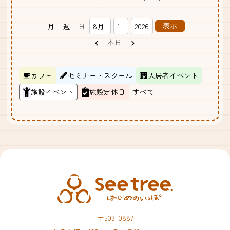
月
週
日
月
日
年
前
次
本日
へ
へ
カ
カフェ
セミナー・スクール
入居者イベント
テ
施設イベント
施設定休日
すべて
ゴ
リ
ー
〒503-0887